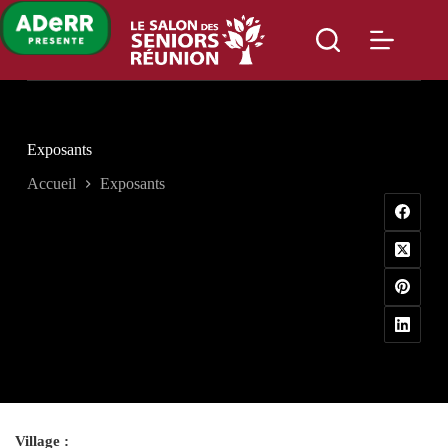
Passer
au
contenu
Exposants
Accueil
Exposants
Village :