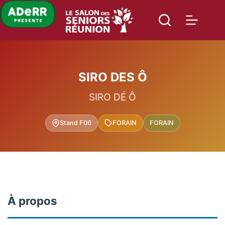
Passer
au
contenu
SIRO DES Ô
SIRO DÉ Ô
Stand F06
FORAIN
FORAIN
À propos