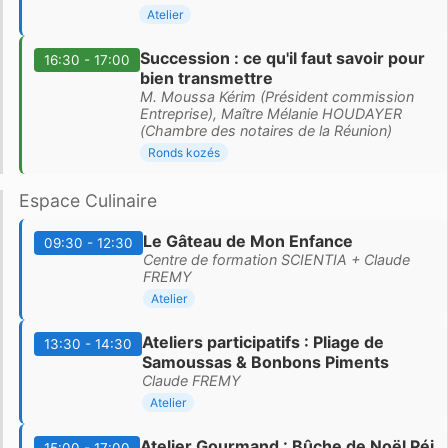
Atelier
Succession : ce qu'il faut savoir pour
16:30 - 17:00
bien transmettre
M. Moussa Kérim (Président commission
Entreprise), Maître Mélanie HOUDAYER
(Chambre des notaires de la Réunion)
Ronds kozés
Espace Culinaire
Le Gâteau de Mon Enfance
09:30 - 12:30
Centre de formation SCIENTIA + Claude
FREMY
Atelier
Ateliers participatifs : Pliage de
13:30 - 14:30
Samoussas & Bonbons Piments
Claude FREMY
Atelier
Atelier Gourmand : Bûche de Noël Péi
15:00 - 17:00