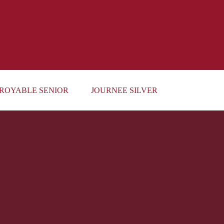
ROYABLE SENIOR
JOURNEE SILVER ECO ET JOB DAT