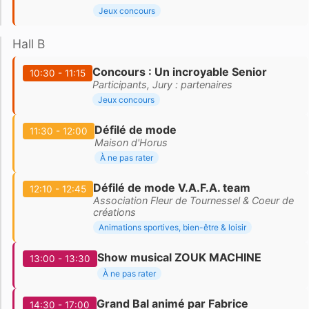
Jeux concours
Hall B
Concours : Un incroyable Senior
10:30 - 11:15
Participants, Jury : partenaires
Jeux concours
Défilé de mode
11:30 - 12:00
Maison d'Horus
À ne pas rater
Défilé de mode V.A.F.A. team
12:10 - 12:45
Association Fleur de Tournessel & Coeur de
créations
Animations sportives, bien-être & loisir
Show musical ZOUK MACHINE
13:00 - 13:30
À ne pas rater
Grand Bal animé par Fabrice
14:30 - 17:00