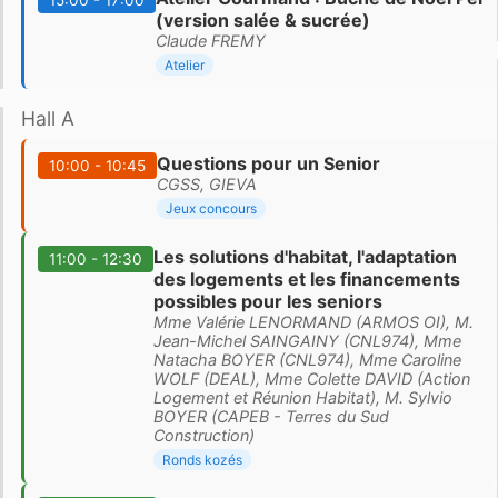
(version salée & sucrée)
Claude FREMY
Atelier
Hall A
Questions pour un Senior
10:00 - 10:45
CGSS, GIEVA
Jeux concours
Les solutions d'habitat, l'adaptation
11:00 - 12:30
des logements et les financements
possibles pour les seniors
Mme Valérie LENORMAND (ARMOS OI), M.
Jean-Michel SAINGAINY (CNL974), Mme
Natacha BOYER (CNL974), Mme Caroline
WOLF (DEAL), Mme Colette DAVID (Action
Logement et Réunion Habitat), M. Sylvio
BOYER (CAPEB - Terres du Sud
Construction)
Ronds kozés