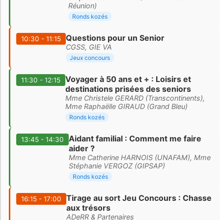
Réunion)
Ronds kozés
Questions pour un Senior
10:30 - 11:15
CGSS, GIE VA
Jeux concours
Voyager à 50 ans et + : Loisirs et
11:30 - 12:15
destinations prisées des seniors
Mme Christele GERARD (Transcontinents),
Mme Raphaëlle GIRAUD (Grand Bleu)
Ronds kozés
Aidant familial : Comment me faire
13:45 - 14:30
aider ?
Mme Catherine HARNOIS (UNAFAM), Mme
Stéphanie VERGOZ (GIPSAP)
Ronds kozés
Tirage au sort Jeu Concours : Chasse
16:15 - 17:00
aux trésors
ADeRR & Partenaires