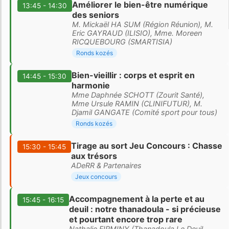
Améliorer le bien-être numérique
13:45 - 14:30
des seniors
M. Mickaël HA SUM (Région Réunion), M.
Eric GAYRAUD (ILISIO), Mme. Moreen
RICQUEBOURG (SMARTISIA)
Ronds kozés
Bien-vieillir : corps et esprit en
14:45 - 15:30
harmonie
Mme Daphnée SCHOTT (Zourit Santé),
Mme Ursule RAMIN (CLINIFUTUR), M.
Djamil GANGATE (Comité sport pour tous)
Ronds kozés
Tirage au sort Jeu Concours : Chasse
15:30 - 15:45
aux trésors
ADeRR & Partenaires
Jeux concours
Accompagnement à la perte et au
15:45 - 16:15
deuil : notre thanadoula - si précieuse
et pourtant encore trop rare
Nathalie FIRMINY (Thanadoula Le Deuil