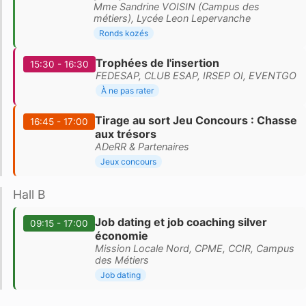
Mme Sandrine VOISIN (Campus des
métiers), Lycée Leon Lepervanche
Ronds kozés
Trophées de l'insertion
15:30 - 16:30
FEDESAP, CLUB ESAP, IRSEP OI, EVENTGO
À ne pas rater
Tirage au sort Jeu Concours : Chasse
16:45 - 17:00
aux trésors
ADeRR & Partenaires
Jeux concours
Hall B
Job dating et job coaching silver
09:15 - 17:00
économie
Mission Locale Nord, CPME, CCIR, Campus
des Métiers
Job dating