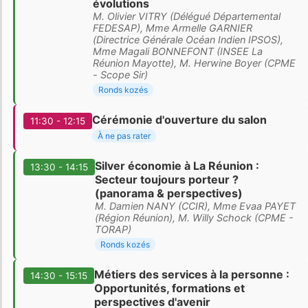
évolutions
M. Olivier VITRY (Délégué Départemental
FEDESAP), Mme Armelle GARNIER
(Directrice Générale Océan Indien IPSOS),
Mme Magali BONNEFONT (INSEE La
Réunion Mayotte), M. Herwine Boyer (CPME
- Scope Sir)
Ronds kozés
Cérémonie d'ouverture du salon
11:30 - 12:15
À ne pas rater
Silver économie à La Réunion :
13:30 - 14:15
Secteur toujours porteur ?
(panorama & perspectives)
M. Damien NANY (CCIR), Mme Evaa PAYET
(Région Réunion), M. Willy Schock (CPME -
TORAP)
Ronds kozés
Métiers des services à la personne :
14:30 - 15:15
Opportunités, formations et
perspectives d'avenir