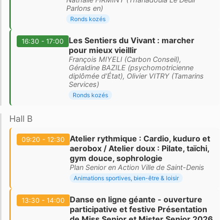
Parlons en)
Ronds kozés
Les Sentiers du Vivant : marcher
16:30 - 17:00
pour mieux vieillir
François MIYELI (Carbon Conseil),
Géraldine BAZILE (psychomotricienne
diplômée d’État), Olivier VITRY (Tamarins
Services)
Ronds kozés
Hall B
Atelier rythmique : Cardio, kuduro et
09:20 - 12:30
aerobox / Atelier doux : Pilate, taïchi,
gym douce, sophrologie
Plan Senior en Action Ville de Saint-Denis
Animations sportives, bien-être & loisir
Danse en ligne géante - ouverture
13:30 - 14:00
participative et festive Présentation
de Miss Senior et Mister Senior 2026