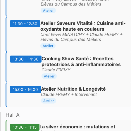
Elèves du Campus des Métiers
Atelier
Atelier Saveurs Vitalité : Cuisine anti-
11:30 - 12:30
oxydante haute en couleurs
Chef Kévin MINATCHY + Claude FREMY +
Elèves du Campus des Métiers
Atelier
Cooking Show Santé : Recettes
13:30 - 14:30
protectrices & anti-inflammatoires
Claude FREMY
Atelier
Atelier Nutrition & Longévité
15:00 - 16:00
Claude FREMY + Intervenant
Atelier
Hall A
La silver économie : mutations et
10:30 - 11:15