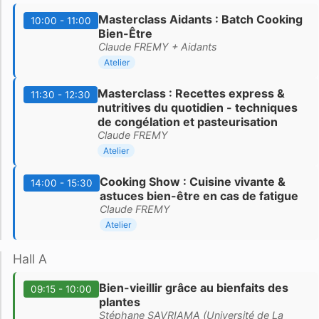
Masterclass Aidants : Batch Cooking
10:00 - 11:00
Bien-Être
Claude FREMY + Aidants
Atelier
Masterclass : Recettes express &
11:30 - 12:30
nutritives du quotidien - techniques
de congélation et pasteurisation
Claude FREMY
Atelier
Cooking Show : Cuisine vivante &
14:00 - 15:30
astuces bien-être en cas de fatigue
Claude FREMY
Atelier
Hall A
Bien-vieillir grâce au bienfaits des
09:15 - 10:00
plantes
Stéphane SAVRIAMA (Université de La