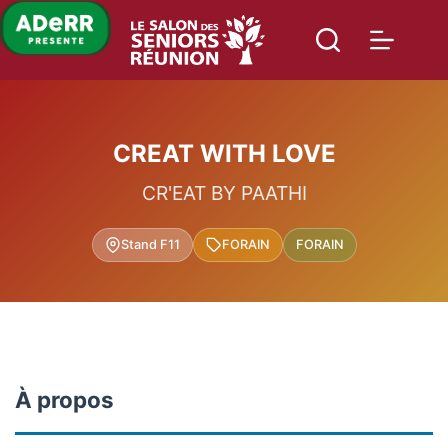
Passer
au
contenu
CREAT WITH LOVE
CR'EAT BY PAATHI
Stand F11
FORAIN
FORAIN
À propos